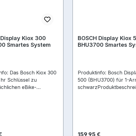
Display Kiox 300
BOSCH Display Kiox 
0 Smartes System
BHU3700 Smartes Sy
nfo: Das Bosch Kiox 300
Produktinfo: Bosch Display Kiox
 Ihr Schlüssel zu
500 (BHU3700) für 1-Ar
ichlichen eBike-
schwarzProduktbeschrei
sen Willkommen in der
Das Kiox 500 ist ein
des eBike-Fahrens mit
hochmodernes E-Bike-Di
h Kiox 300 Display –
und Steuerungssystem, d
imativen Begleiter für
umfassende Kontrolle übe
ichliche
Bike bietet. Es verfügt üb
rlebnisse! Mit seinem
klares Farbdisplay mit wi
r Preis:
Regulärer Preis:
€
159,95 €