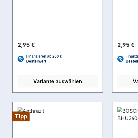
Regulärer Preis:
Reguläre
2,95 €
2,95 €
Variante auswählen
V
Tipp