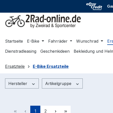
m Hauptinhalt springen
Zur Suche springen
Zur Hauptnavigation springen
Startseite
E-Bike
Fahrräder
Wunschrad
Ers
Dienstradleasing
Geschenkideen
Bekleidung und Hel
Ersatzteile
E-Bike Ersatzteile
Hersteller
Artikelgruppe
Seite
Seite
1
2