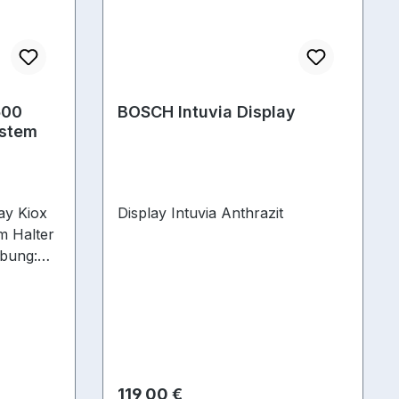
500
BOSCH Intuvia Display
stem
Display Intuvia Anthrazit
m Halter
bung:
splay
as eine
r Ihr E-
er ein
chtigen
Regulärer Preis:
119,00 €