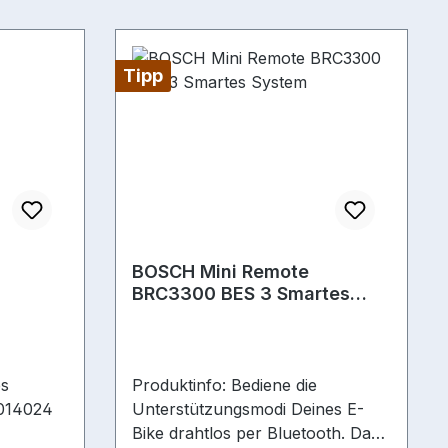
ays durch
lter für
31,8/35
Tipp
tels der
len) Kiox
 Akku mit
6 x 16
BOSCH Mini Remote
BRC3300 BES 3 Smartes
ung
System
Produktinfo: Bediene die
0014024
Unterstützungsmodi Deines E-
Bike drahtlos per Bluetooth. Das