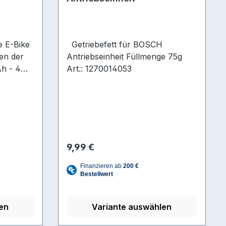
31,8/35
tels der
e E-Bike
Getriebefett für BOSCH
en der
Antriebseinheit Füllmenge 75g
len) Kiox
Ah - 4
Art.: 1270014053
 Akku mit
des
tails:
h ein
100004
6 Ah
r
tem
ter
e (L x B
Regulärer Preis:
9,99 €
rbe:
ixel)
 Remote
bindung
en
Variante auswählen
er oder
ble