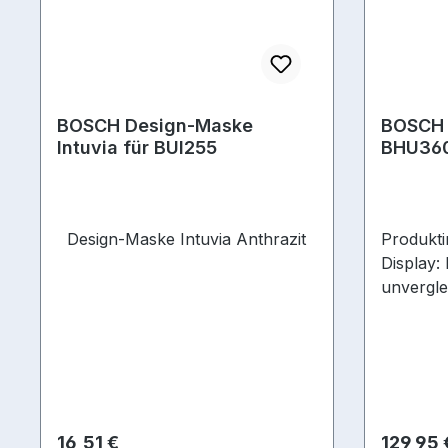
BOSCH Design-Maske
BOSCH 
Intuvia für BUI255
BHU360
Design-Maske Intuvia Anthrazit
Produkti
Display:
unvergle
Erlebnis
Zukunft 
dem Bosc
Ihrem ult
unvergle
Fahrrade
Regulärer Preis:
Reguläre
16,51 €
129,95 