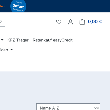
Du hast 0 Produkte auf 
0,00 €
Ware
KFZ Träger
Ratenkauf easyCredit
ideo