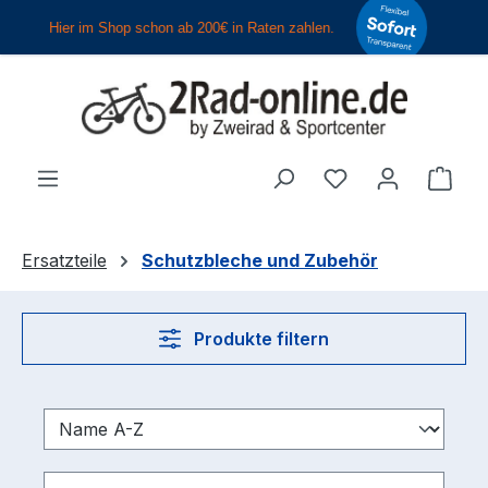
Zum Hauptinhalt springen
Du hast 0 Produ
Ware
Ersatzteile
Schutzbleche und Zubehör
Produkte filtern