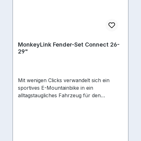
MonkeyLink Fender-Set Connect 26-
29"
Mit wenigen Clicks verwandelt sich ein
sportives E-Mountainbike in ein
alltagstaugliches Fahrzeug für den
täglichen Gebrauch und umgekehrt.
Magnetisch mit dem BlueDock verbunden
und über die intuitive Arretierung fixiert,
sorgen Beleuchtungskomponenten und
Radschützer mit integriertem Rücklicht für
Sicherheit im Straßenverkehr. Ein