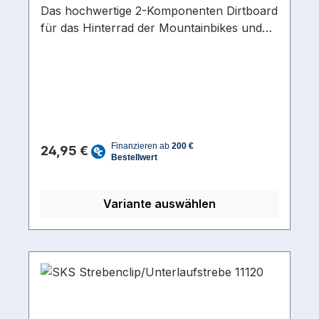
Das hochwertige 2-Komponenten Dirtboard
für das Hinterrad der Mountainbikes und
Crossräder. Passt an 26", 27,5", 28" und
29" Räder. Mittels der Quick-Release-
Befestigung lässt es sich an fast jede
Sattelstütze montieren und durch die 2-
Gelenk-Technik optimal ans Rad anpassen.
Grössen: 26" und 27,5" , 28" und 29".
Regulärer Preis:
24,95 €
Variante auswählen