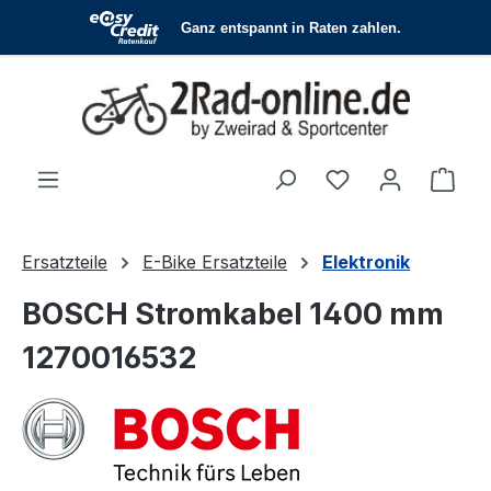
Zum Hauptinhalt springen
Du hast 0 Produ
Ware
Ersatzteile
E-Bike Ersatzteile
Elektronik
BOSCH Stromkabel 1400 mm
1270016532