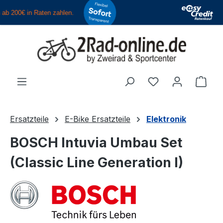
Zum Hauptinhalt springen
Du hast 0 Produ
Ware
Ersatzteile
E-Bike Ersatzteile
Elektronik
BOSCH Intuvia Umbau Set
(Classic Line Generation I)