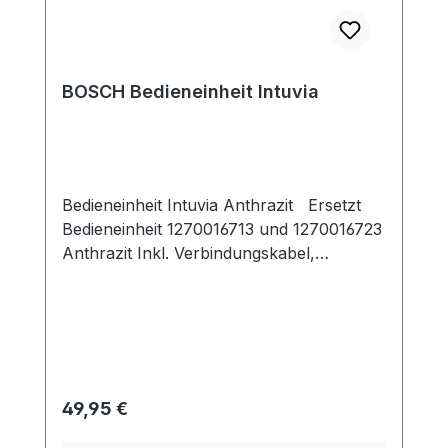
BOSCH Bedieneinheit Intuvia
Bedieneinheit Intuvia Anthrazit Ersetzt
Bedieneinheit 1270016713 und 1270016723
Anthrazit Inkl. Verbindungskabel,
Dichtung und Schrauben Achtung! Es
dürfen nur die auf dem Artikel
angegebenen Drehmomente zur
Befestigung verwendet werden.
Regulärer Preis:
49,95 €