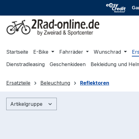
m Hauptinhalt springen
Zur Suche springen
Zur Hauptnavigation springen
Startseite
E-Bike
Fahrräder
Wunschrad
Ers
Dienstradleasing
Geschenkideen
Bekleidung und Hel
Ersatzteile
Beleuchtung
Reflektoren
Artikelgruppe