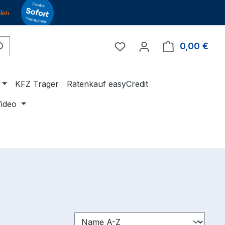
Du hast 0 Produkte auf 
0,00 €
Ware
KFZ Träger
Ratenkauf easyCredit
ideo