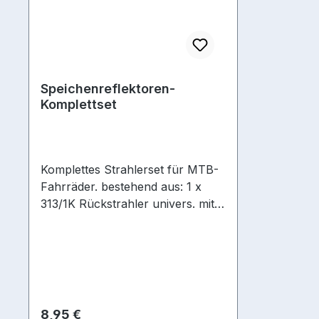
Speichenreflektoren-
Komplettset
Komplettes Strahlerset für MTB-
Fahrräder. bestehend aus: 1 x
313/1K Rückstrahler univers. mit
Band, Universal Frontreflektor
mit Band, 2 Paar Speichen-
Reflektoren
Regulärer Preis:
8,95 €