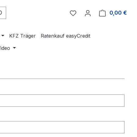
Du hast 0 Produkte auf 
0,00 €
Ware
KFZ Träger
Ratenkauf easyCredit
ideo