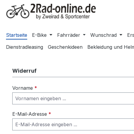
m Hauptinhalt springen
Zur Suche springen
Zur Hauptnavigation springen
Startseite
E-Bike
Fahrräder
Wunschrad
Ers
Dienstradleasing
Geschenkideen
Bekleidung und Hel
Widerruf
Vorname
*
E-Mail-Adresse
*