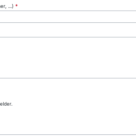
, ...)
*
elder.