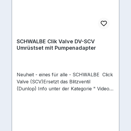
SCHWALBE Clik Valve DV-SCV
Umrüstset mit Pumpenadapter
Neuheit - eines für alle - SCHWALBE Click
Valve (SCV)Ersetzt das Blitzventil
(Dunlop) Info unter der Kategorie " Video"
Clik-Valve-UmrüstsetSchwalbe Clik Valve
Ventil Set zum Nachrüsten deiner Räder.
Du hast bereits einen Schwalbe Clik Valve
Pumpkopf oder einen Schwalbe Clik Valve
Pumpkopf-Adapter und möchtest weitere
Räder umrüsten auf Schwalbe Clik Valve?