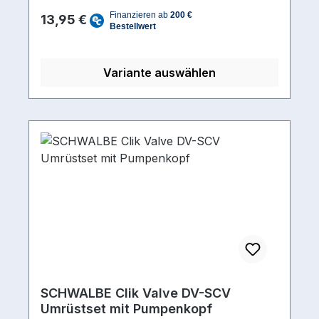
Regulärer Preis:
Dann ist das Set mit zwei Schwalbe Clik
13,95 €
Valve Ventilen das richtige für dich.
Variante auswählen
SCHWALBE Clik Valve DV-SCV
Umrüstset mit Pumpenkopf