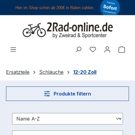
Zum Hauptinhalt springen
Du hast 0 Produ
Ware
Ersatzteile
Schläuche
12-20 Zoll
Produkte filtern