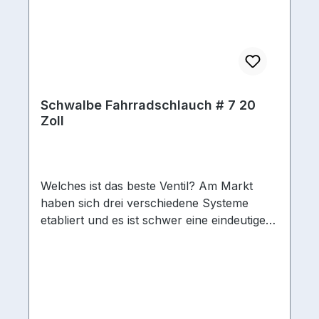
Schwalbe Fahrradschlauch # 7 20
Zoll
Welches ist das beste Ventil? Am Markt
haben sich drei verschiedene Systeme
etabliert und es ist schwer eine eindeutige
Empfehlung zu geben. Es ist wichtig, dass
das Ventil zur Felgenbohrung passt und
auch eine passende Luftpumpe vorliegt.
Entgegen einer häufigen Vermutung gibt es
keine gravierenden Unterschiede in der