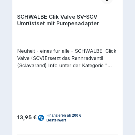
SCHWALBE Clik Valve SV-SCV
Umrüstset mit Pumpenadapter
Neuheit - eines für alle - SCHWALBE Click
Valve (SCV)Ersetzt das Rennradventil
(Sclavarand) Info unter der Kategorie "
Video" Clik-Valve-UmrüstsetSchwalbe Clik
Valve Ventil Set zum Nachrüsten deiner
Räder. Du hast bereits einen Schwalbe Clik
Valve Pumpkopf oder einen Schwalbe Clik
Valve Pumpkopf-Adapter und möchtest
weitere Räder umrüsten auf Schwalbe Clik
Regulärer Preis:
Valve? Dann ist das Set mit zwei Schwalbe
13,95 €
Clik Valve Ventilen das richtige für dich.