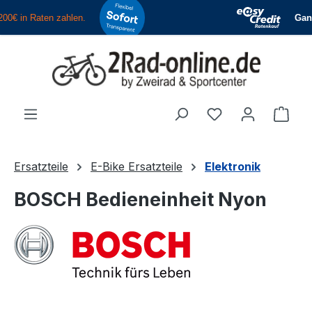
Zum Hauptinhalt springen
Du hast 0 Produ
Ware
Ersatzteile
E-Bike Ersatzteile
Elektronik
BOSCH Bedieneinheit Nyon
Bildergalerie überspringen