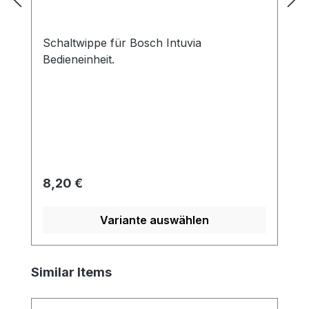
Schaltwippe für Bosch Intuvia
Bedieneinheit.
Regulärer Preis:
8,20 €
Variante auswählen
Produktgalerie überspringen
Similar Items