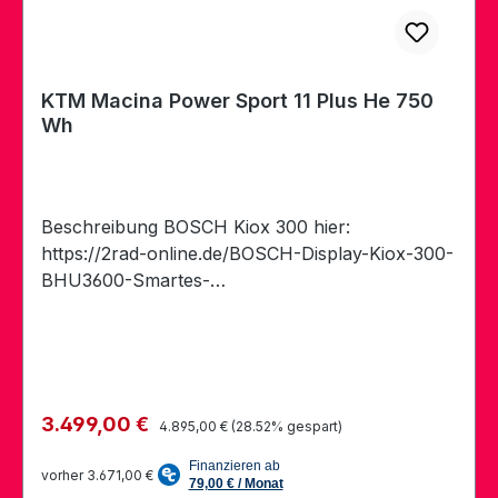
KTM Macina Power Sport 11 Plus He 750
Wh
Beschreibung BOSCH Kiox 300 hier:
https://2rad-online.de/BOSCH-Display-Kiox-300-
BHU3600-Smartes-
System/EB13100003SystemBOSCH PT-CX7K4
FRAME Macina Trekking Onroad Alloy6061;
PT750Wh Bosch Gen.4 / T-2940 FORK Suntour
NCX-D Air LO 63mm SHOCK 0 MOTOR Bosch
PERFORMANCE CX Gen.4 SMART SYSTEM -
Regulärer Preis:
Verkaufspreis:
3.499,00 €
4.895,00 €
(28.52% gespart)
25km/h / 85Nm DISPLAY Bosch LED remote
SMART SYSTEM / Bosch KIOX 300 TFT Display
vorher 3.671,00 €
SMART SYSTEM BATTERY Bosch PowerTUBE