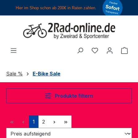
Zum Hauptinhalt springen
Du hast 0 Produ
Ware
Sale %
E-Bike Sale
Produkte filtern
Seite
Seite
1
2