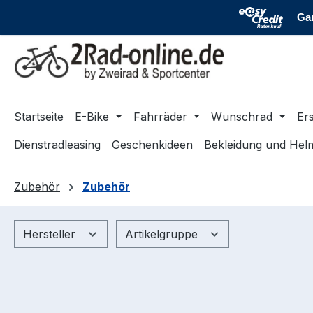
m Hauptinhalt springen
Zur Suche springen
Zur Hauptnavigation springen
Startseite
E-Bike
Fahrräder
Wunschrad
Ers
Dienstradleasing
Geschenkideen
Bekleidung und Hel
Zubehör
Zubehör
Hersteller
Artikelgruppe