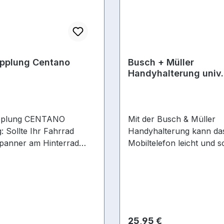
pplung Centano
Busch + Müller
Handyhalterung univ.
pplung CENTANO
Mit der Busch & Müller
 Sollte Ihr Fahrrad
Handyhalterung kann da
panner am Hinterrad
Mobiltelefon leicht und s
enötigen Sie ggf. einen
am Lenker befestigt wer
 Schnellspanner!
aus witterungsbeständig
Kunststoff gefertigte Halte
in Länge und Breite einst
ist er kompatibel zu fast 
Geräten und durch die 
r Preis:
Regulärer Preis:
25,95 €