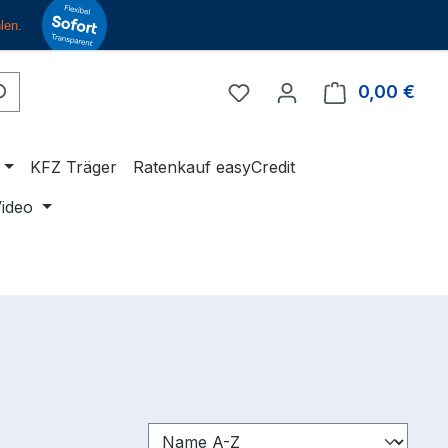
Du hast 0 Produkte auf 
0,00 €
Ware
KFZ Träger
Ratenkauf easyCredit
ideo