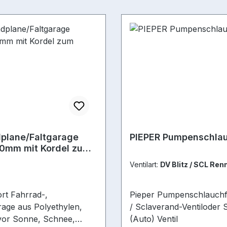
dplane/Faltgarage
PIEPER Pumpenschla
0mm mit Kordel zum
Ventilart:
DV Blitz / SCL Ren
Pieper Pumpenschlauchfü
us Polyethylen,
/ Sclaverand-Ventiloder 
vor Sonne, Schnee,
(Auto) Ventil