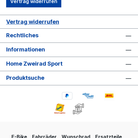
Vertrag widerrufen
Supero Edge anti puncture Reifengröße
(ETRTO): 57-584 Reifengröße (Zoll): 27,5 x
2,25 Pedale: BULLS Nabe/Schaltungsart:
Vertrag widerrufen
Shimano Altus RD-M2000 Schaltungsart
Rechtliches
ShopFilter: Kettenschaltung Einsatzzweck
ShopFilter: Sport Hersteller: ZEG
Informationen
Sattelklemme: MonkeyLink QR-ML 3
Rahmen: Aluminium 6061 Modellserie:
Home Zweirad Sport
Zarena Grundfarbe: dunkelblau
Rücktrittbremse: nein Zulässiges
Produktsuche
Gesamtgewicht: 125 kg Einsatzbereich
ShopFilter: Berge & Offroad
Straßenausstattung: nein Bremse: Tektro
HD-M276 MonkeyLoad Ready: nein
MonkeyLink Recharge: nein NOS: nein
Default Farbe: nein SP Connect: ja
MonkeyLink hinten: MonkeyLink Recharge,
Sattelklemme für ein MonkeyLink Akku-
E-Bike
Fahrräder
Wunschrad
Ersatzteile