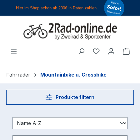
Zum Hauptinhalt springen
Du hast 0 Produ
Ware
Fahrräder
Mountainbike u. Crossbike
Produkte filtern