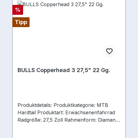
Rabatt
%
Tipp
BULLS Copperhead 3 27,5" 22 Gg.
Produktdetails: Produktkategorie: MTB
Hardtail Produktart: Erwachsenenfahrrad
Radgröße: 27,5 Zoll Rahmenform: Diamant
Rahmenmaterial: Aluminium Gabel: Rock
Shox Judy Gold RL-R Federweg (vorne):