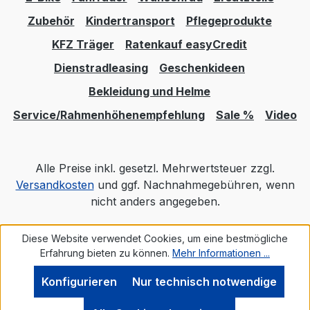
Rücklicht. Beleuchtung ist separat erhältl
MonkeyLink vorne: MonkeyLink Recharge,
Zubehör
Kindertransport
Pflegeprodukte
Vorbau-Schnittstelle für MonkeyLink Akku-
KFZ Träger
Ratenkauf easyCredit
Frontleuchte. Beleuchtung separat erhä
Dienstradleasing
Geschenkideen
Herstellerfarbe: dark petrol matt
Bekleidung und Helme
Service/Rahmenhöhenempfehlung
Sale %
Video
Alle Preise inkl. gesetzl. Mehrwertsteuer zzgl.
Versandkosten
und ggf. Nachnahmegebühren, wenn
nicht anders angegeben.
Diese Website verwendet Cookies, um eine bestmögliche
Realisiert mit Shopware
Erfahrung bieten zu können.
Mehr Informationen ...
Konfigurieren
Nur technisch notwendige