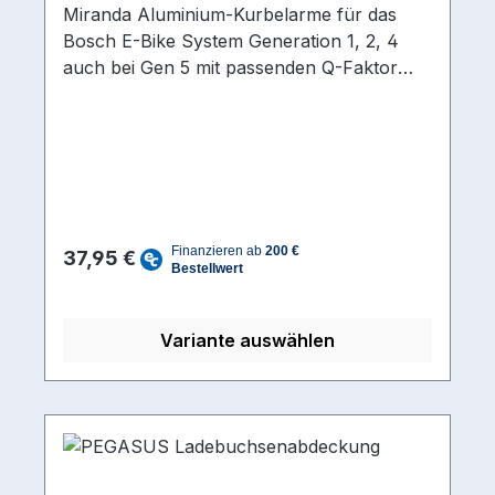
Miranda Aluminium-Kurbelarme für das
Bosch E-Bike System Generation 1, 2, 4
auch bei Gen 5 mit passenden Q-Faktor
und Brose. Ausführung/Bauart
Kurbel Direct Mount l-yp
InnenlagerAchsprofil ISIS
SplinedKurbellänge 170
mmMaterial Aluminium
Regulärer Preis:
37,95 €
Variante auswählen