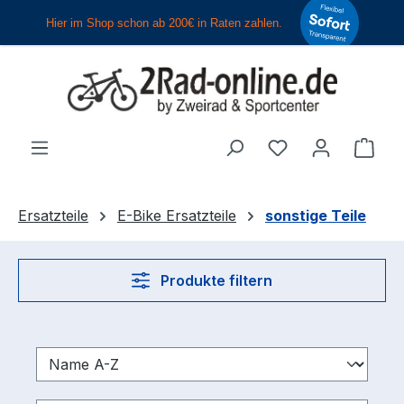
Zum Hauptinhalt springen
Du hast 0 Produ
Ware
Ersatzteile
E-Bike Ersatzteile
sonstige Teile
Produkte filtern