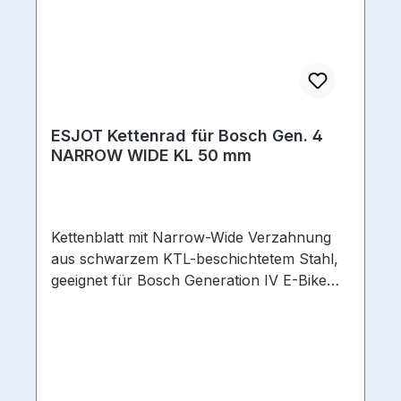
ESJOT Kettenrad für Bosch Gen. 4
NARROW WIDE KL 50 mm
Kettenblatt mit Narrow-Wide Verzahnung
aus schwarzem KTL-beschichtetem Stahl,
geeignet für Bosch Generation IV E-Bike
geeignet jaAnzahl Zähne 34/38/42/44
ZAusführung/Bauart Kurbel Direct
MountKettenschaltstufen hinten 10-fach,
11-fach, 12-fach, 9-fachKettenmaß 1/2 x
3/32 | 1/2 x 11/128Kettenlinie 50