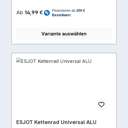
Kettenblatt 104 mmMaterial Stahl schwarz
Regulärer Preis:
KTL-beschichtet
Ab
14,99 €
Variante auswählen
ESJOT Kettenrad Universal ALU