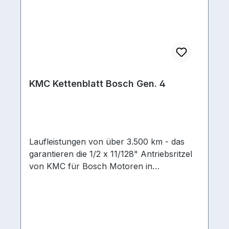
1/8Material gehärteter CrMo (Chrom
Molybdän) StahlMaterial
Kettenblätter gehärteter CrMo (Chrom
Molybdän) Stahl
KMC Kettenblatt Bosch Gen. 4
Laufleistungen von über 3.500 km - das
garantieren die 1/2 x 11/128" Antriebsritzel
von KMC für Bosch Motoren in
Kombination mit Kette (KMC e1) und
Nabenritzel. Antriebsritzel, Kette und
Nabenritzel sind perfekt aufeinander
abgestimmt. Ausführung/Bauart
Kurbel Direct MountKettenschaltstufen