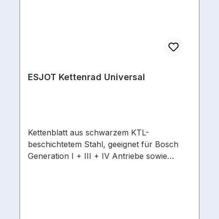
ESJOT Kettenrad Universal
Kettenblatt aus schwarzem KTL-
beschichtetem Stahl, geeignet für Bosch
Generation I + III + IV Antriebe sowie
kompatibel zu Shimano - Brose - Yamaha -
Bafang Systemen Ausführung/Bauart
Kurbel 4-ArmKettenschaltstufen hinten 10-
fach, 11-fach, 12-fach, 9-fachKettenmaß 1/2
x 3/32 | 1/2 x 11/128Lochkreisdurchmesser