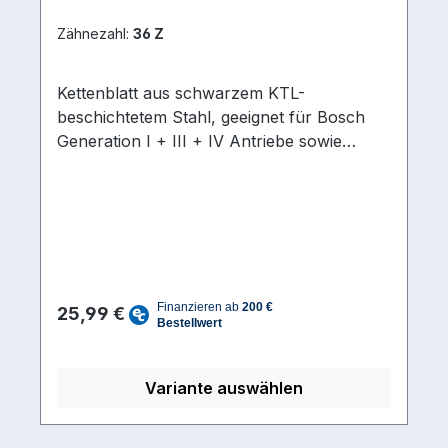
Zähnezahl:
36 Z
Kettenblatt aus schwarzem KTL-
beschichtetem Stahl, geeignet für Bosch
Generation I + III + IV Antriebe sowie
kompatibel zu Shimano - Brose - Yamaha -
Bafang Systemen Ausführung/Bauart
Kurbel 4-ArmKettenschaltstufen hinten 10-
fach, 11-fach, 12-fach, 9-fachKettenmaß 1/2
x 3/32 | 1/2 x 11/128Lochkreisdurchmesser
Kettenblatt 104 mmMaterial Alu schwarz
Regulärer Preis:
eloxiert
25,99 €
Variante auswählen