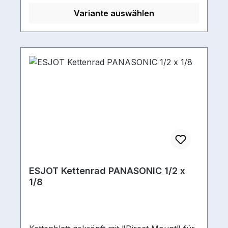
hinten 3-fach, 4-fach,5-fach, 7-fach, 8-
Variante auswählen
fachKettenmaß 1/2 x 1/8Material KTL-
Beschichtung (Kathodische Tauch-
Lackierung für hohen
Korrosionsschutz)Material
Kettenblätter Stahl
ESJOT Kettenrad PANASONIC 1/2 x
1/8