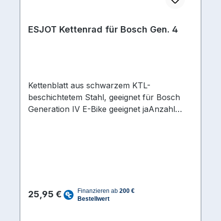
ESJOT Kettenrad für Bosch Gen. 4
Kettenblatt aus schwarzem KTL-
beschichtetem Stahl, geeignet für Bosch
Generation IV E-Bike geeignet jaAnzahl
Zähne 34Ausführung/Bauart Kurbel Direct
Mount Kettenschaltstufen hinten 10-fach,
11-fach, 12-fach, 9-fachKettenmaß 1/2 x
3/32 | 1/2 x 11/128Kettenlinie
(Kettenblatt) 47,5 mmMaterial Stahl
schwarz KTL-beschichtetMaterial
Regulärer Preis:
Kettenblätter Stahl schwarz KTL-
25,95 €
beschichtet