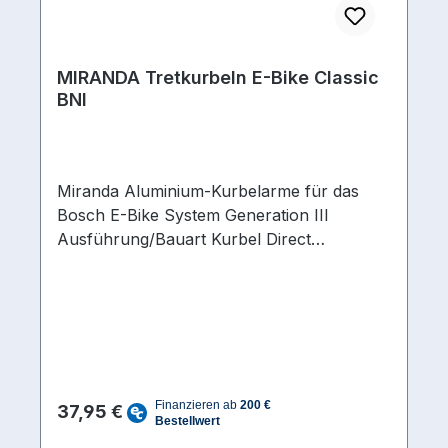
MIRANDA Tretkurbeln E-Bike Classic
BNI
Miranda Aluminium-Kurbelarme für das
Bosch E-Bike System Generation III
Ausführung/Bauart Kurbel Direct
MountAchsprofil-Typ Innenlager BNI -
Bosch New Interface Kurbellänge
(mm) 170 mmMaterial
Kurbelarme Aluminium
Regulärer Preis:
37,95 €