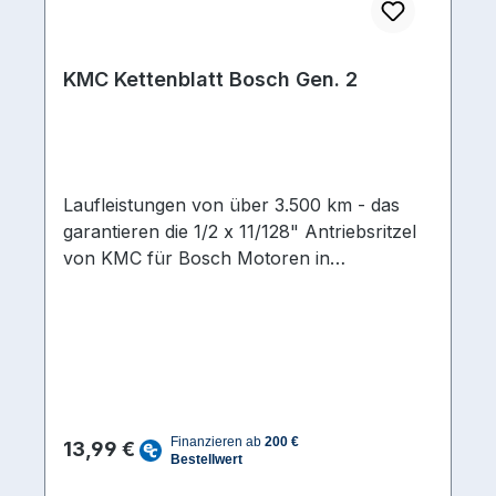
KMC Kettenblatt Bosch Gen. 2
Laufleistungen von über 3.500 km - das
garantieren die 1/2 x 11/128" Antriebsritzel
von KMC für Bosch Motoren in
Kombination mit Kette (KMC e1) und
Nabenritzel. Antriebsritzel, Kette und
Nabenritzel sind perfekt aufeinander
abgestimmt.Laufleistungen von über 3.500
km - das garantieren die 1/2 x 11/128"
Antriebsritzel von KMC für Bosch Motoren
Regulärer Preis:
in Kombination mit Kette (KMC e1) und
13,99 €
Nabenritzel. Antriebsritzel, Kette und