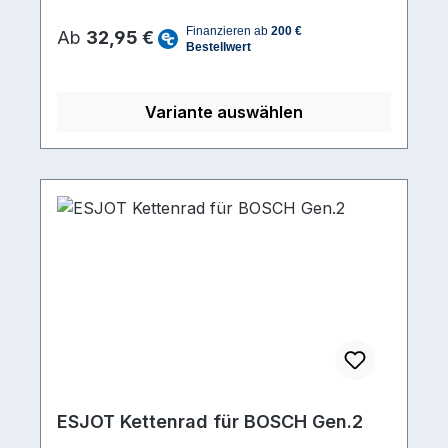
mmMaterial Stahl schwarz KTL-
Regulärer Preis:
beschichtetMaterial Kettenblätter Stahl
Ab
32,95 €
schwarz KTL-beschichtet
Variante auswählen
ESJOT Kettenrad für BOSCH Gen.2