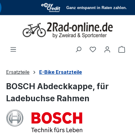
Zum Hauptinhalt springen
Du hast 0 Produ
Ware
Ersatzteile
E-Bike Ersatzteile
BOSCH Abdeckkappe, für
Ladebuchse Rahmen