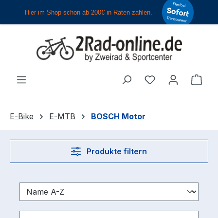
Zum Hauptinhalt springen
Du hast 0 Produ
Ware
E-Bike
E-MTB
BOSCH Motor
Produkte filtern