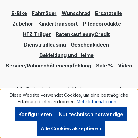
"BRC3100"Vorbau: LEVEL 9, "CONWAY A-
Schaltauge: 0347028/3·
Head", 31,8 mm, 50 mmZahnkranz /
Schalthebel: SHIMANO "Deore SL-
E-Bike
Fahrräder
Wunschrad
Ersatzteile
Riemenscheibe: SHIMANO "CS-M6100",
M6100"· Schaltwerk: SHIMANO
10-51 Zähne
Zubehör
"Deore RD-M6100, 12speed· Sensor:
Kindertransport
Pflegeprodukte
Tretkraftmessung im Motor +
KFZ Träger
Ratenkauf easyCredit
Geschwindigkeitssensor· Speichen:
Dienstradleasing
Geschenkideen
MACH 1 "PRO"· Steuersatz:
ZS56 / ZS56, Block Lock·
Bekleidung und Helme
Vorbau: LEVEL 9, "CONWAY A-
Service/Rahmenhöhenempfehlung
Sale %
Video
Head", 31,8 mm, 40 mm· Zahnkranz:
SHIMANO "CS-M6100", 10-51 Z.
Alle Preise inkl. gesetzl. Mehrwertsteuer zzgl.
Diese Website verwendet Cookies, um eine bestmögliche
Versandkosten
und ggf. Nachnahmegebühren, wenn
Erfahrung bieten zu können.
Mehr Informationen ...
nicht anders angegeben.
Konfigurieren
Nur technisch notwendige
Realisiert mit Shopware
Alle Cookies akzeptieren