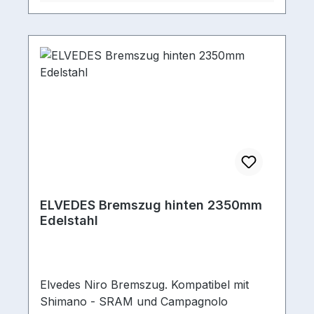
Fahrrädern: 2017 Copperhead Serie (Alu)
2016 Copperhead Serie (ohne Supreme
und LT) 2017 King Cobra Serie 2017 Duro
2016 Duro 2017 Aminga Serie 2016 Aminga
Plus 2017 Jinga Serie 2017 SIX50 E Serie
(Hardtail & Fully) 2016 SIX50 E Serie
(Hardtail) 2017 TWENTY9 E Serie (Hardtail
& Fully) 2016 SIX50 E Serie (Hardtail) 2017
Aminga E Serie (Hardtail & Fully) 2017 E-
Stream Evo Serie (Hardtail) 2016 E-Stream
Evo Serie (Hardtail) 2017 E-Core Serie
(Hardtail)
ELVEDES Bremszug hinten 2350mm
Edelstahl
Elvedes Niro Bremszug. Kompatibel mit
Shimano - SRAM und Campagnolo