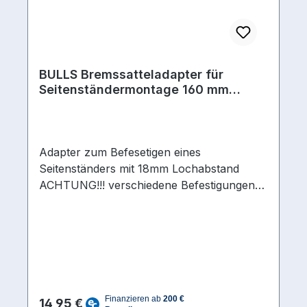
BULLS Bremssatteladapter für
Seitenständermontage 160 mm
Scheibe
Adapter zum Befesetigen eines
Seitenständers mit 18mm Lochabstand
ACHTUNG!!! verschiedene Befestigungen
und Bremsscheibendurchmesser Die
Lösung für Fahrräder ohne spezielles
Ausfallende, um 18mm Seitenstützen
aufzunehmen. Befestigung erfolgt an den
Schrauben der Scheibenbremse nach IS-
Standard. Erhältlich in vier
Regulärer Preis:
unterschiedlichen Ausführungen: 050-
14,95 €