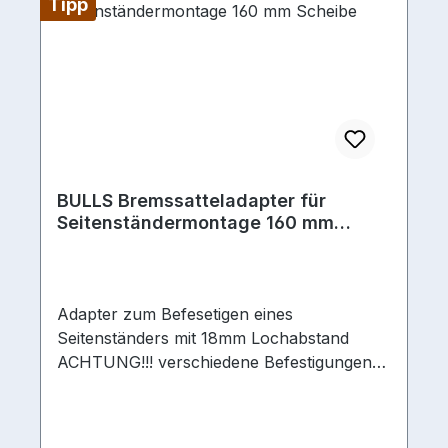
Tipp
Rush Serie2016 Wild Rush Serie2017 Wild
Mojo Serie2016 Wild Mojo Serie2017 Wild
Creed Serie2016 Wild Creed Serie2016
SIX50 E Serie (Fully)2016 TWENTY9 E
Serie (Fully)
BULLS Bremssatteladapter für
Seitenständermontage 160 mm
Scheibe
Adapter zum Befesetigen eines
Seitenständers mit 18mm Lochabstand
ACHTUNG!!! verschiedene Befestigungen
und Bremsscheibendurchmesser Die
Lösung für Fahrräder ohne spezielles
Ausfallende, um 18mm Seitenstützen