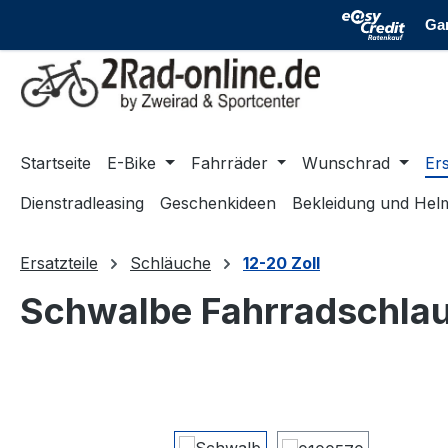
m Hauptinhalt springen
Zur Suche springen
Zur Hauptnavigation springen
Startseite
E-Bike
Fahrräder
Wunschrad
Ers
Dienstradleasing
Geschenkideen
Bekleidung und Hel
Ersatzteile
Schläuche
12-20 Zoll
Schwalbe Fahrradschlauc
Bildergalerie überspringen