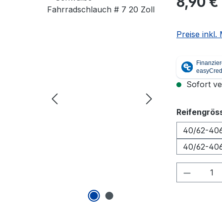
8,90 €
Preise inkl
Sofort ver
Reifengrös
40/62-406
40/62-40
Produkt