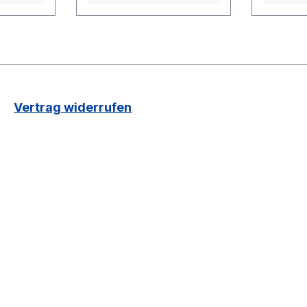
 oder
einen Schwalbe Clik
lik
Valve Pumpkopf-
-
Adapter und möchtest
htest
weitere Räder umrüsten
mrüsten
auf Schwalbe Clik Valve?
k Valve?
Dann ist das Set mit zwei
Vertrag widerrufen
mit zwei
Schwalbe Clik Valve
lve
Ventilen das richtige für
ige für
dich.