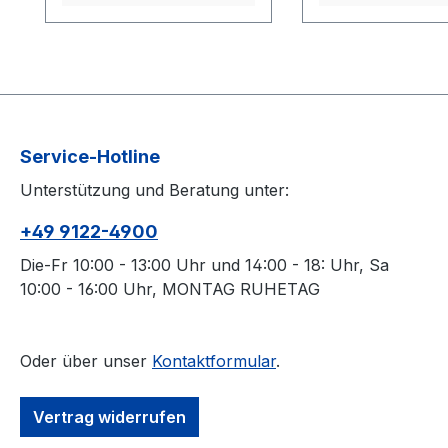
Montagevorgängen. Du
Valve Pumpkopf
kannst ihn auf der Felge
einen Schwalbe C
einclipsen und damit den
Valve Pumpkopf
bereits montierten
Adapter und möc
Bereich des
weitere Räder u
Reifenwulstes fixieren.
auf Schwalbe Cli
Service-Hotline
Dieser rutscht dann nicht
Dann ist das Set 
mehr heraus während
Schwalbe Clik Va
Unterstützung und Beratung unter:
du den letzten Abschnitt
Ventilen das richt
+49 9122-4900
über die Felge hebelst.
dich.
Ebenso kannst du ihn in
Die-Fr 10:00 - 13:00 Uhr und 14:00 - 18: Uhr, Sa
der Speiche einklemmen
10:00 - 16:00 Uhr, MONTAG RUHETAG
und dich über eine
Zusatzfunktion freuen:
Einen integrierten
Oder über unser
Kontaktformular
.
Schlüssel zum
Ausschrauben des SV-
Vertrag widerrufen
Ventils.