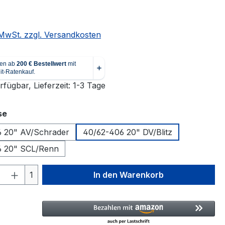
. MwSt. zzgl. Versandkosten
fügbar, Lieferzeit: 1-3 Tage
auswählen
se
 20" AV/Schrader
40/62-406 20" DV/Blitz
6 20" SCL/Renn
 Anzahl: Gib den gewünschten Wert ein 
1
In den Warenkorb