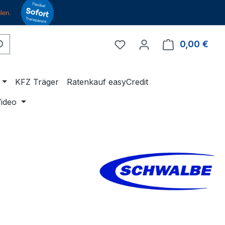
Du hast 0 Produkte auf 
0,00 €
Ware
KFZ Träger
Ratenkauf easyCredit
ideo
eis: