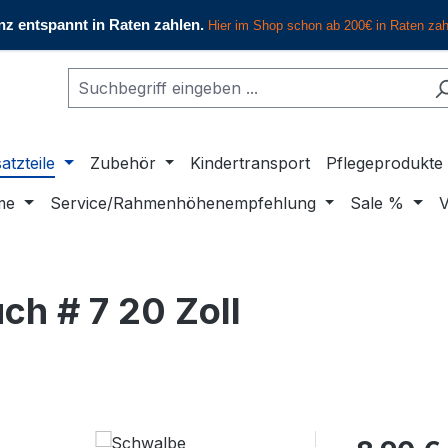
atzteile
Zubehör
Kindertransport
Pflegeprodukte
me
Service/Rahmenhöhenempfehlung
Sale %
V
h # 7 20 Zoll
Regulärer Pr