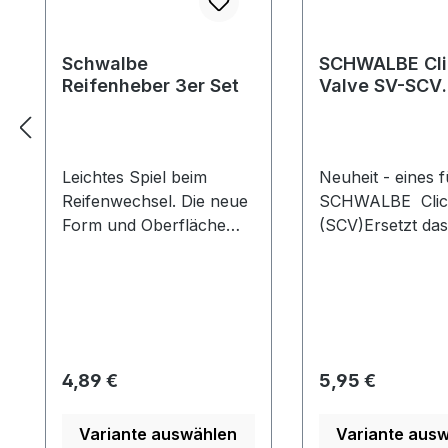
Schwalbe
SCHWALBE Cli
Reifenheber 3er Set
Valve SV-SCV
Umrüstset
Leichtes Spiel beim
Neuheit - eines fü
Reifenwechsel. Die neue
SCHWALBE Click
Form und Oberfläche
(SCV)Ersetzt das
des Reifenhebers macht
Rennradventil
die Montage und
(Sclavarand) Inf
Demontage eines Reifens
der Kategorie " 
noch angenehmer.
Clik-Valve-
Sowohl für die Hand als
UmrüstsetSchwal
auch für den Reifen!
Valve Ventil Set
Regulärer Preis:
Regulärer Preis:
4,89 €
5,95 €
Besonders hilfreich ist
Nachrüsten dein
der neue Reifenheber
Räder. Du hast b
Variante auswählen
Variante aus
bei schwierigen
einen Schwalbe C