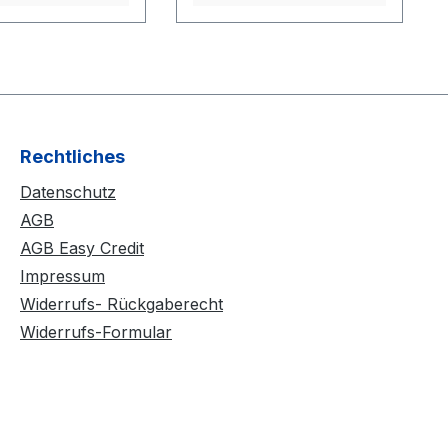
Aufpumpen gleitet der
Reifenwulst dann leicht
in die richtige Position
auf der Felge. Nach ca.
10 Minuten verflüchtigt
sich die Flüssigkeit
Rechtliches
vollständig!
Datenschutz
AGB
AGB Easy Credit
Impressum
Widerrufs- Rückgaberecht
Widerrufs-Formular