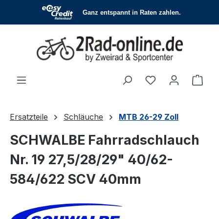
Zum Hauptinhalt springen
Du hast 0 Produ
Ware
Ersatzteile
Schläuche
MTB 26-29 Zoll
SCHWALBE Fahrradschlauch
Nr. 19 27,5/28/29" 40/62-
584/622 SCV 40mm