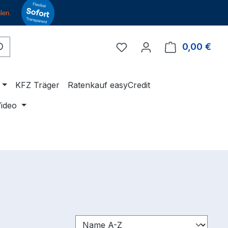
Du hast 0 Produkte auf 
0,00 €
Ware
KFZ Träger
Ratenkauf easyCredit
ideo