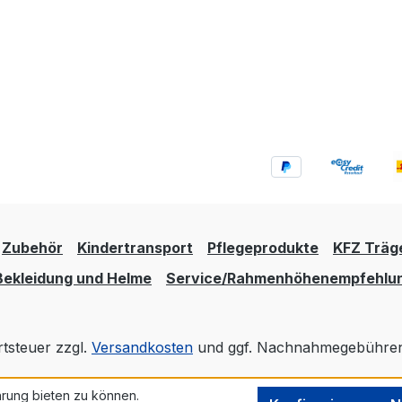
Zubehör
Kindertransport
Pflegeprodukte
KFZ Träg
Bekleidung und Helme
Service/Rahmenhöhenempfehlu
rtsteuer zzgl.
Versandkosten
und ggf. Nachnahmegebühren,
rung bieten zu können.
Realisiert mit Shopware