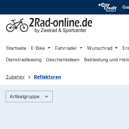
m Hauptinhalt springen
Zur Suche springen
Zur Hauptnavigation springen
Startseite
E-Bike
Fahrräder
Wunschrad
Ers
Dienstradleasing
Geschenkideen
Bekleidung und Hel
Zubehör
Reflektoren
Artikelgruppe