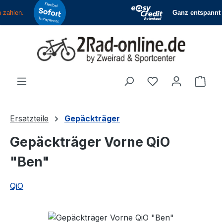
Zum Hauptinhalt springen
Du hast 0 Produ
Ware
Ersatzteile
Gepäckträger
Gepäckträger Vorne QiO
"Ben"
QiO
Bildergalerie überspringen