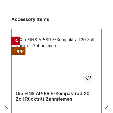
Produktgalerie überspringen
Accessory Items
Rabatt
%
Tipp
Qio EINS AP-8R E-Kompaktrad 20
Zoll Rücktritt Zahnriemen