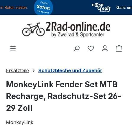
Zum Hauptinhalt springen
Du hast 0 Produ
Ware
Ersatzteile
Schutzbleche und Zubehör
MonkeyLink Fender Set MTB
Recharge, Radschutz-Set 26-
29 Zoll
MonkeyLink