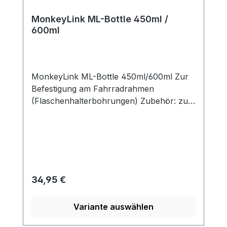
MonkeyLink ML-Bottle 450ml /
600ml
MonkeyLink ML-Bottle 450ml/600ml Zur
Befestigung am Fahrradrahmen
(Flaschenhalterbohrungen) Zubehör: zur
Montage benötigt 050-28481
Regulärer Preis:
34,95 €
Variante auswählen