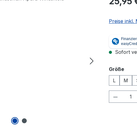
25,95 
Preise inkl
Sofort ver
ausw
Größe
L
M
Produkt