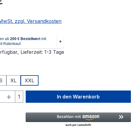
€
. MwSt. zzgl. Versandkosten
fügbar, Lieferzeit: 1-3 Tage
ählen
S
XL
XXL
 Anzahl: Gib den gewünschten Wert ein 
1
In den Warenkorb