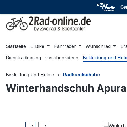
m Hauptinhalt springen
Zur Suche springen
Zur Hauptnavigation springen
Startseite
E-Bike
Fahrräder
Wunschrad
Ers
Dienstradleasing
Geschenkideen
Bekleidung und Hel
Bekleidung und Helme
Radhandschuhe
Winterhandschuh Apura
Bildergalerie überspringen