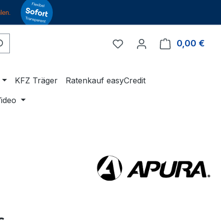
Du hast 0 Produkte auf 
0,00 €
Ware
KFZ Träger
Ratenkauf easyCredit
ideo
eis: