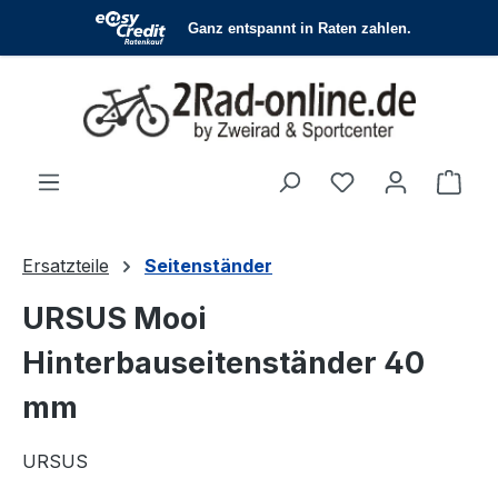
Zum Hauptinhalt springen
Du hast 0 Produ
Ware
Ersatzteile
Seitenständer
URSUS Mooi
Hinterbauseitenständer 40
mm
URSUS