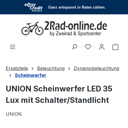
Zum Hauptinhalt springen
Du hast 0 Produ
Ware
Ersatzteile
Beleuchtung
Dynamobeleuchtung
Scheinwerfer
UNION Scheinwerfer LED 35
Lux mit Schalter/Standlicht
UNION
Bildergalerie überspringen