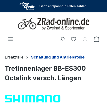
Zum Hauptinhalt springen
Du hast 0 Produ
Ware
Ersatzteile
Schaltung und Antriebsteile
Tretinnenlager BB-ES300
Octalink versch. Längen