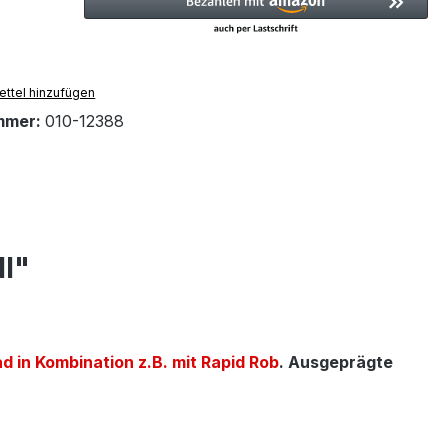
ttel hinzufügen
mmer:
010-12388
ll"
ad
in Kombination z.B. mit Rapid Rob
. Ausgeprägte