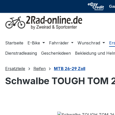
m Hauptinhalt springen
Zur Suche springen
Zur Hauptnavigation springen
Startseite
E-Bike
Fahrräder
Wunschrad
Ers
Dienstradleasing
Geschenkideen
Bekleidung und Hel
Ersatzteile
Reifen
MTB 26-29 Zoll
Schwalbe TOUGH TOM 26 
Bildergalerie überspringen