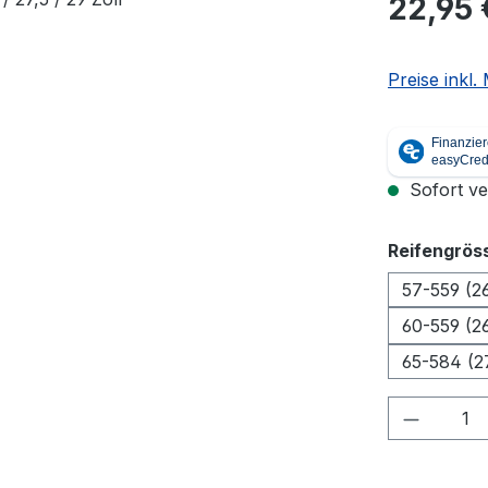
22,95 
Preise inkl
Sofort ver
Reifengrös
57-559 (2
60-559 (2
65-584 (2
Produkt