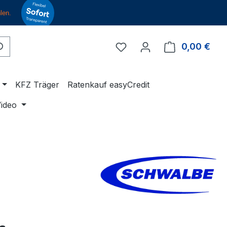
Du hast 0 Produkte auf 
0,00 €
Ware
KFZ Träger
Ratenkauf easyCredit
ideo
eis: