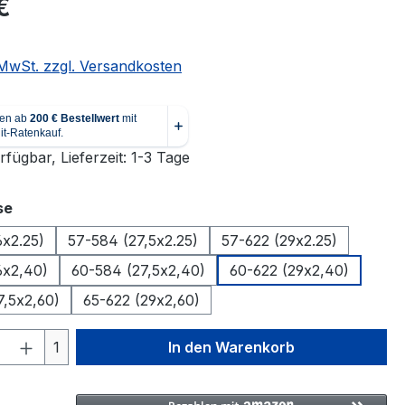
€
. MwSt. zzgl. Versandkosten
fügbar, Lieferzeit: 1-3 Tage
auswählen
se
6x2.25)
57-584 (27,5x2.25)
57-622 (29x2.25)
6x2,40)
60-584 (27,5x2,40)
60-622 (29x2,40)
7,5x2,60)
65-622 (29x2,60)
 Anzahl: Gib den gewünschten Wert ein 
1
In den Warenkorb