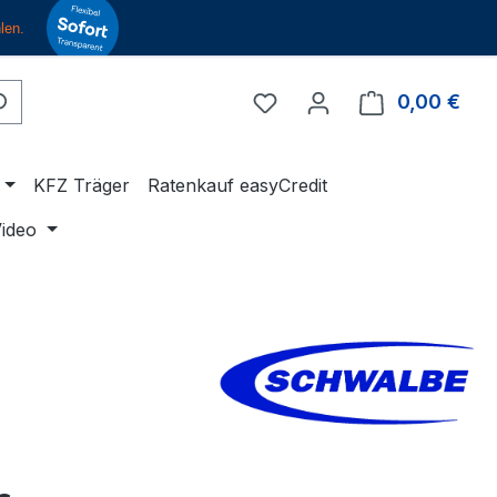
Du hast 0 Produkte auf 
0,00 €
Ware
KFZ Träger
Ratenkauf easyCredit
ideo
eis: