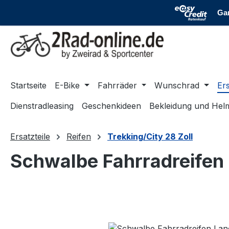
m Hauptinhalt springen
Zur Suche springen
Zur Hauptnavigation springen
Startseite
E-Bike
Fahrräder
Wunschrad
Ers
Dienstradleasing
Geschenkideen
Bekleidung und Hel
Ersatzteile
Reifen
Trekking/City 28 Zoll
Schwalbe Fahrradreifen 
Bildergalerie überspringen