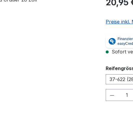
20,95 
Preise inkl
Sofort ver
Reifengrös
37-622 (2
Produkt