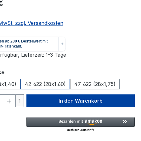
€
. MwSt. zzgl. Versandkosten
fügbar, Lieferzeit: 1-3 Tage
auswählen
se
8x1,40)
42-622 (28x1,60)
47-622 (28x1,75)
 Anzahl: Gib den gewünschten Wert ein 
1
In den Warenkorb