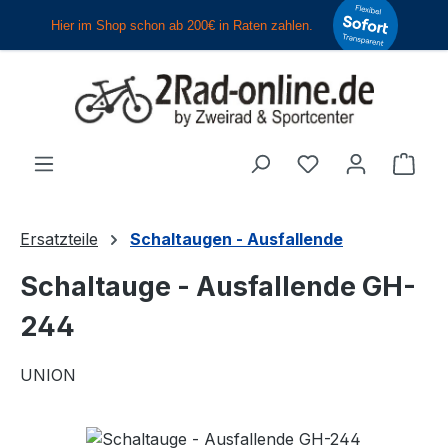
Zum Hauptinhalt springen
Du hast 0 Produ
Ware
Ersatzteile
Schaltaugen - Ausfallende
Schaltauge - Ausfallende GH-
244
UNION
Bildergalerie überspringen