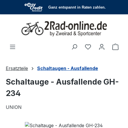
Zum Hauptinhalt springen
Du hast 0 Produ
Ware
Ersatzteile
Schaltaugen - Ausfallende
Schaltauge - Ausfallende GH-
234
UNION
Bildergalerie überspringen