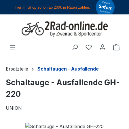
Zum Hauptinhalt springen
Du hast 0 Produ
Ware
Ersatzteile
Schaltaugen - Ausfallende
Schaltauge - Ausfallende GH-
220
UNION
Bildergalerie überspringen