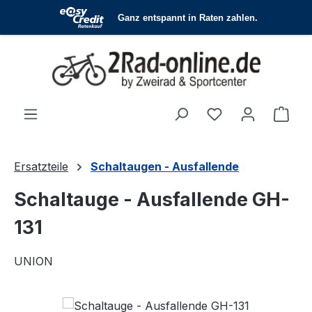
Zum Hauptinhalt springen
Du hast 0 Produ
Ware
Ersatzteile
Schaltaugen - Ausfallende
Schaltauge - Ausfallende GH-
131
UNION
Bildergalerie überspringen