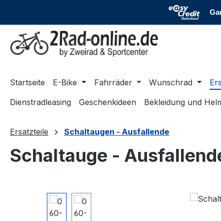
m Hauptinhalt springen
Zur Suche springen
Zur Hauptnavigation springen
Startseite
E-Bike
Fahrräder
Wunschrad
Ers
Dienstradleasing
Geschenkideen
Bekleidung und Hel
Ersatzteile
Schaltaugen - Ausfallende
Schaltauge - Ausfallen
Bildergalerie überspringen