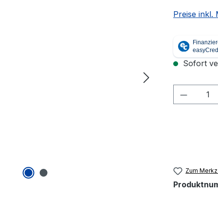
Preise inkl
Sofort ver
Produkt
Zum Merkze
Produktnu