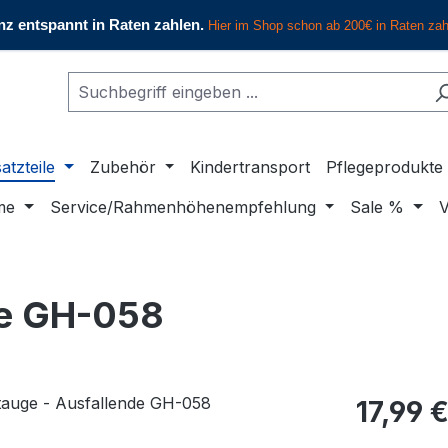
atzteile
Zubehör
Kindertransport
Pflegeprodukte
me
Service/Rahmenhöhenempfehlung
Sale %
V
de GH-058
Regulärer Pr
17,99 