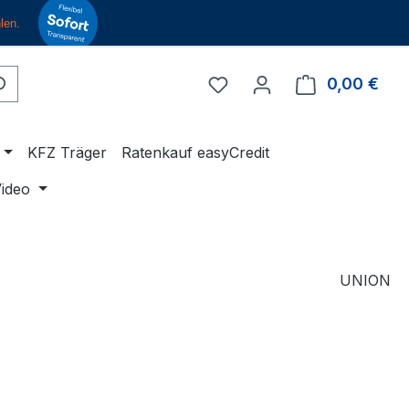
Du hast 0 Produkte auf 
0,00 €
Ware
KFZ Träger
Ratenkauf easyCredit
ideo
UNION
eis:
€