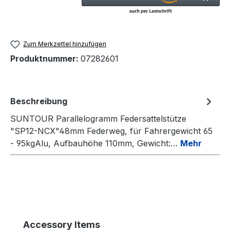
Zum Merkzettel hinzufügen
Produktnummer:
07282601
Beschreibung
SUNTOUR Parallelogramm Federsattelstütze
"SP12-NCX"48mm Federweg, für Fahrergewicht 65
- 95kgAlu, Aufbauhöhe 110mm, Gewicht:…
Mehr
Produktgalerie überspringen
Accessory Items