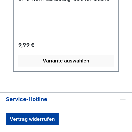
65Kg Standart : 70-95Kg Hart: 100-120Kg
Regulärer Preis:
9,99 €
Variante auswählen
Service-Hotline
Vertrag widerrufen