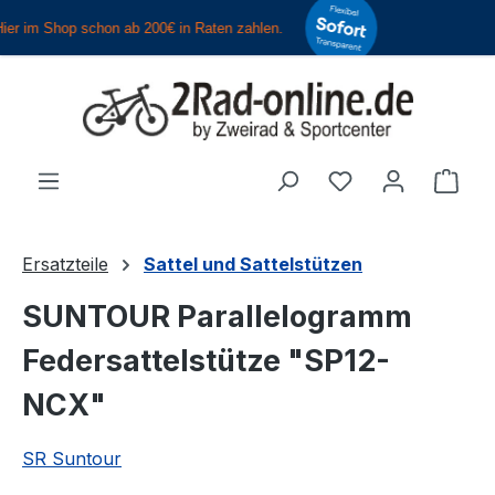
Zum Hauptinhalt springen
Du hast 0 Produ
Ware
Ersatzteile
Sattel und Sattelstützen
SUNTOUR Parallelogramm
Federsattelstütze "SP12-
NCX"
SR Suntour