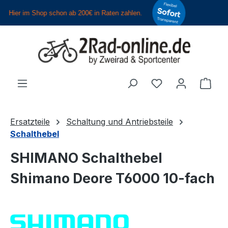
Zum Hauptinhalt springen
Du hast 0 Produ
Ware
Ersatzteile
Schaltung und Antriebsteile
Schalthebel
SHIMANO Schalthebel
Shimano Deore T6000 10-fach