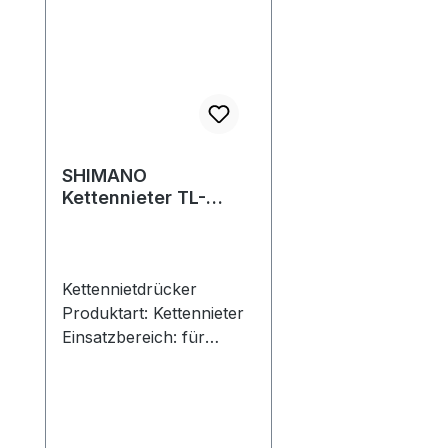
SHIMANO
Kettennieter TL-
CN28
Kettennietdrücker
Produktart: Kettennieter
Einsatzbereich: für
Shimano
6-/7-/8-/9-/10-/11-fach
Ketten Farbe: schwarz
Funktion: 6 bis 11 Fach