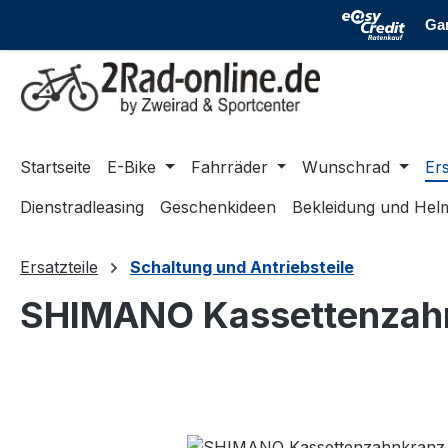
m Hauptinhalt springen
Zur Suche springen
Zur Hauptnavigation springen
Startseite
E-Bike
Fahrräder
Wunschrad
Ers
Dienstradleasing
Geschenkideen
Bekleidung und Hel
Ersatzteile
Schaltung und Antriebsteile
SHIMANO Kassettenzahn
Bildergalerie überspringen