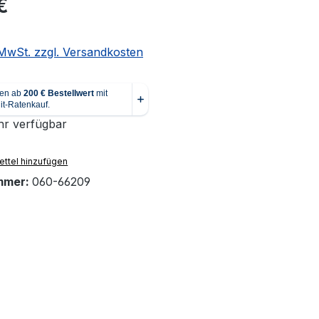
€
. MwSt. zzgl. Versandkosten
r verfügbar
ttel hinzufügen
mmer:
060-66209