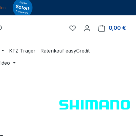
Du hast 0 Produkte auf 
0,00 €
Ware
KFZ Träger
Ratenkauf easyCredit
ideo
eis: