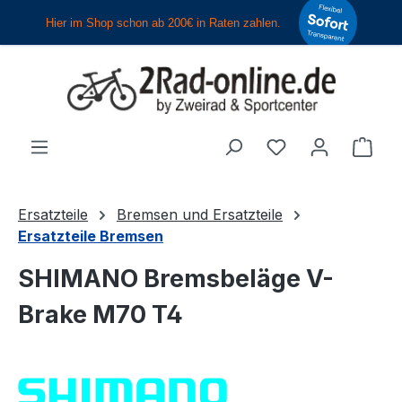
Zum Hauptinhalt springen
Du hast 0 Produ
Ware
Ersatzteile
Bremsen und Ersatzteile
Ersatzteile Bremsen
SHIMANO Bremsbeläge V-
Brake M70 T4