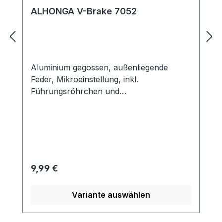
ALHONGA V-Brake 7052
Aluminium gegossen, außenliegende
Feder, Mikroeinstellung, inkl.
Führungsröhrchen und
Schmutzschutz,Bremsarmlänge: 110 mm,
Gewicht: 195 g
Regulärer Preis:
9,99 €
Variante auswählen