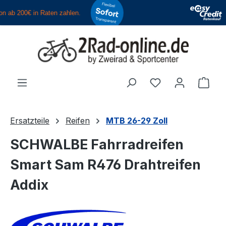
Zum Hauptinhalt springen
Du hast 0 Produ
Ware
Ersatzteile
Reifen
MTB 26-29 Zoll
SCHWALBE Fahrradreifen
Smart Sam R476 Drahtreifen
Addix