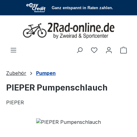
Zum Hauptinhalt springen
Du hast 0 Produ
Ware
Zubehör
Pumpen
PIEPER Pumpenschlauch
PIEPER
Bildergalerie überspringen