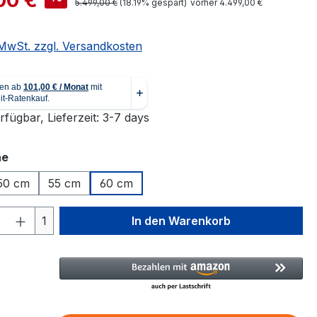
Regulärer Preis:
5.499,00 €
(18.19% gespart)
vorher 4.499,00 €
. MwSt. zzgl. Versandkosten
fügbar, Lieferzeit: 3-7 days
auswählen
he
50 cm
55 cm
60 cm
 Anzahl: Gib den gewünschten Wert ein 
1
In den Warenkorb