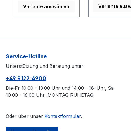
Kapazität (Wh): 700 Wh
Akkutyp: Lithium
Variante aus
Variante auswählen
Akkutyp: Lithium Ionen
Antriebsart: Elek
Antriebsart: Elektro-
Motor Anzahl Gänge: 12
Motor Anzahl Gänge: 9
Gang Bereifung:
Gang Bereifung:
SCHWALBE Mar
SCHWALBE Marathon
Almotion Perfo
Almotion Performance
Bremse: SHIMA
Bremse: SHIMANO BR-
BR-M8120 Bremse
Service-Hotline
MT200 Bremsscheibe:
hinten: SHIMAN
SHIMANO SM-RT30
BR-M8100
Unterstützung und Beratung unter:
180mm Center Lock
Bremsscheibe:
Bremsscheibe hinten:
SHIMANO SM-R
+49 9122-4900
SHIMANO RT-EM300
180mm Center L
Die-Fr 10:00 - 13:00 Uhr und 14:00 - 18: Uhr, Sa
180 Center Lock
Bremsscheibe hi
10:00 - 16:00 Uhr, MONTAG RUHETAG
Bremstyp: hydraulische
SHIMANO RT-E
Scheibenbremse FIT
180 Center Lock
Compact Display
Bremstyp: hydra
Oder über unser
Kontaktformular
.
Einsatzbereich
Scheibenbremse FI
ShopFilter: Straße &
Compact Display