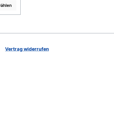
 Ionen
wählen
tro-
athon
rmance
NO XT
Vertrag widerrufen
O XT
T64
ock
nten:
M600
ulische
T