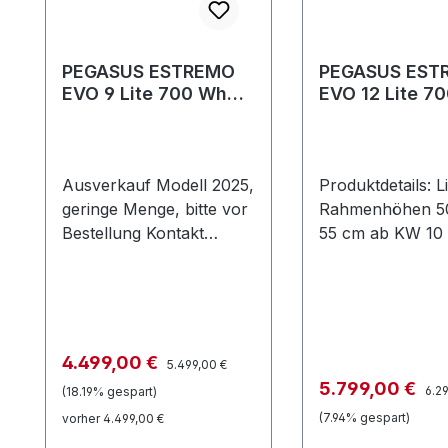
PEGASUS ESTREMO
PEGASUS EST
EVO 9 Lite 700 Wh
EVO 12 Lite 7
Pinion 9 Gang Herren
Pinion 12 Gan
Herren
Ausverkauf Modell 2025,
Produktdetails: L
geringe Menge, bitte vor
Rahmenhöhen 5
Bestellung Kontakt
55 cm ab KW 10 
aufnehmen.Produktdetail
Weltneuheit: E-
s: Weltneuheit: E-Motor
und Schaltgetrie
und Schaltgetriebe in
einer Einheit. We
einer Einheit. Weitere
Info: https://pini
Info: https://pinion.eu/e-
drive Akku: FIT
Regulärer Preis:
Verkaufspreis:
4.499,00 €
5.499,00 €
drive Akku: FIT
UltraTube 700 Akku-
Regu
Verkaufspreis:
5.799,00 €
6.2
(18.19% gespart)
UltraTube 700 Akku-
Hersteller: FIT Akku-
(7.94% gespart)
vorher 4.499,00 €
Hersteller: FIT Akku-
Kapazität (Wh):