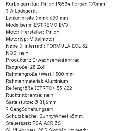
Kurbelgarnitur: Pinion P8534 Forged 170mm
3 A Ladegerät
Lenkerbreite (mm): 680 mm
Modellserie: ESTREMO EVO
Motor Hersteller: Pinion
Motortyp: Mittelmotor
Nabe (Hinterrad): FORMULA ECL-52
NOS: nein
Produktart: Erwachsenenfahrrad
Radgröße: 28 Zoll
Rahmengröße (Wert): 500 mm
Rahmenmaterial: Aluminium
Reifengröße (ETRTO): 55-622
Rücktrittbremse: nein
Sattelstütze: Ø 31,6mm
9 GangSchaltungsart
Schutzbleche: SunnyWheel 65mm
Steuersatz: FSA ACR ZS
SUVi Vorbau, CCS Slot Mount ready