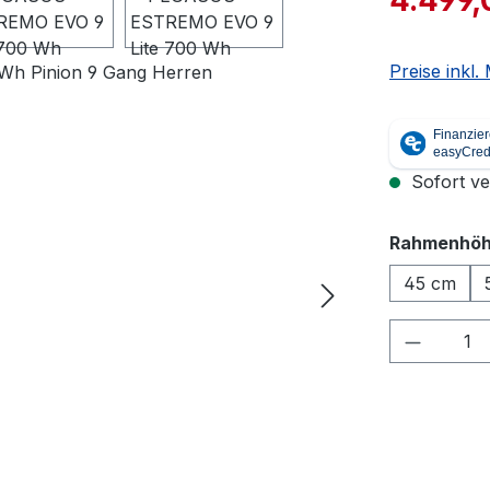
Preise inkl
Sofort ver
Rahmenhö
45 cm
Produkt