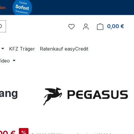
Du hast 0 Produkte auf 
0,00 €
Ware
KFZ Träger
Ratenkauf easyCredit
ideo
Gang
is:
00 €
%