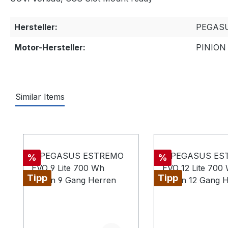
Hersteller:
PEGAS
Motor-Hersteller:
PINION
Similar Items
Produktgalerie überspringen
Rabatt
Rabatt
%
%
Tipp
Tipp