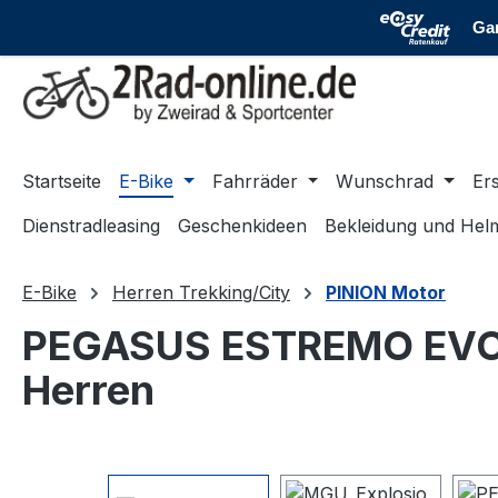
m Hauptinhalt springen
Zur Suche springen
Zur Hauptnavigation springen
Startseite
E-Bike
Fahrräder
Wunschrad
Ers
Dienstradleasing
Geschenkideen
Bekleidung und Hel
E-Bike
Herren Trekking/City
PINION Motor
PEGASUS ESTREMO EVO 9
Herren
Bildergalerie überspringen