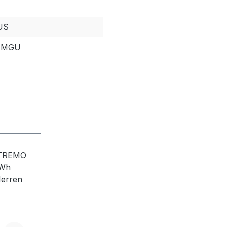
US
 MGU