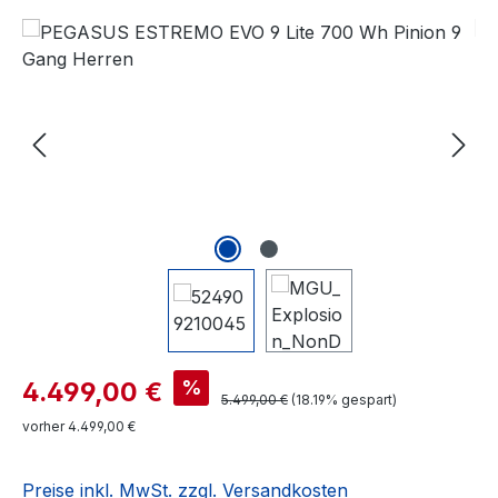
Bildergalerie überspringen
Verkaufspreis:
%
4.499,00 €
Regulärer Preis:
5.499,00 €
(18.19% gespart)
vorher 4.499,00 €
Preise inkl. MwSt. zzgl. Versandkosten