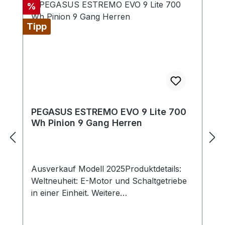
Rabatt
%
Tipp
PEGASUS ESTREMO EVO 9 Lite 700
Wh Pinion 9 Gang Herren
Ausverkauf Modell 2025Produktdetails:
Weltneuheit: E-Motor und Schaltgetriebe
in einer Einheit. Weitere
Info: https://pinion.eu/e-drive Akku: FIT
UltraTube 700 Akku-Hersteller: FIT Akku-