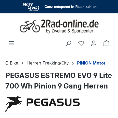
Zum Hauptinhalt springen
Du hast 0 Produ
Ware
E-Bike
Herren Trekking/City
PINION Motor
PEGASUS ESTREMO EVO 9 Lite
700 Wh Pinion 9 Gang Herren