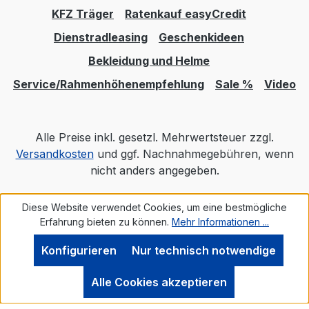
Erwachsenenfahrrad Produktkategorie: E-
KFZ Träger
Ratenkauf easyCredit
City / E-Trekking Radgröße: 28 Zoll
Dienstradleasing
Geschenkideen
Rahmenform: Trapez Rahmengröße
(Wert): 500 mm Rahmenhöhe:
Bekleidung und Helme
Rahmenmaterial: Aluminium
Service/Rahmenhöhenempfehlung
Sale %
Video
Rahmenspezifikation: 6061 Aluminium,
gravity casting, interne Kabelführung
Reifengröße (ETRTO): 55-622
Alle Preise inkl. gesetzl. Mehrwertsteuer zzgl.
Rückleuchte: FUXON R-Glow EB, mit COB
Versandkosten
und ggf. Nachnahmegebühren, wenn
technologie Rücktrittbremse: nein Sattel:
nicht anders angegeben.
ZECURE Comfort Men/ Comfort Women /
Comfort Plus Sattelstütze: Ø 31,6mm
Diese Website verwendet Cookies, um eine bestmögliche
Realisiert mit Shopware
Schalthebel: FIT Remote eShift 12
Erfahrung bieten zu können.
Mehr Informationen ...
GangSchaltungsart Schaltungsart:
Tretlagergetriebe Schutzbleche:
Konfigurieren
Nur technisch notwendige
SunnyWheel 65mm Ständer: PLETSCHER
Comp Flex 40 Steuersatz: FSA ACR ZS
Alle Cookies akzeptieren
Straßenausstattung: ja SUVi Vorbau, CCS
Slot Mount ready Zahnriemen: GATES