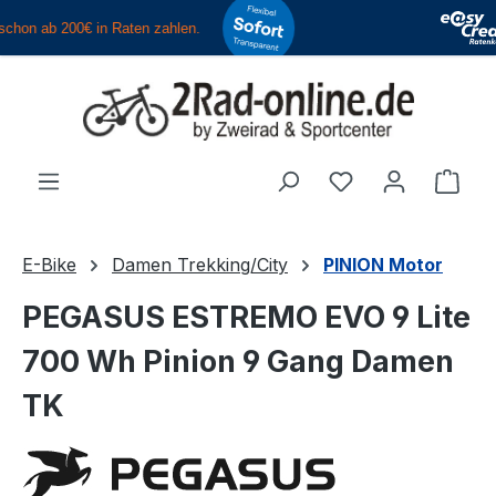
Zum Hauptinhalt springen
Du hast 0 Produ
Ware
E-Bike
Damen Trekking/City
PINION Motor
PEGASUS ESTREMO EVO 9 Lite
700 Wh Pinion 9 Gang Damen
TK