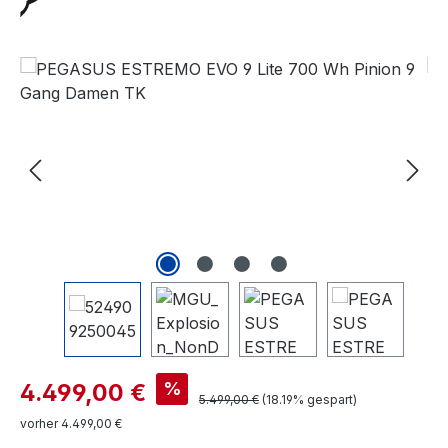
Bildergalerie überspringen
Verkaufspreis:
%
4.499,00 €
Regulärer Preis:
5.499,00 €
(18.19% gespart)
vorher 4.499,00 €