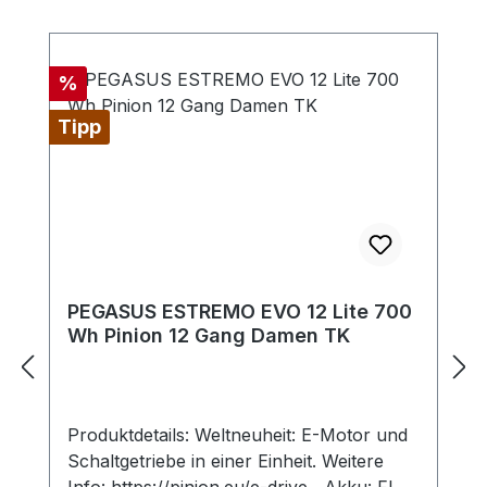
Rabatt
%
Tipp
PEGASUS ESTREMO EVO 12 Lite 700
Wh Pinion 12 Gang Damen TK
Produktdetails: Weltneuheit: E-Motor und
Schaltgetriebe in einer Einheit. Weitere
Info: https://pinion.eu/e-drive Akku: FIT