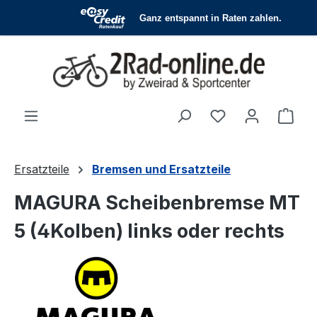
Zum Hauptinhalt springen
Du hast 0 Produ
Ware
Ersatzteile
Bremsen und Ersatzteile
MAGURA Scheibenbremse MT
5 (4Kolben) links oder rechts