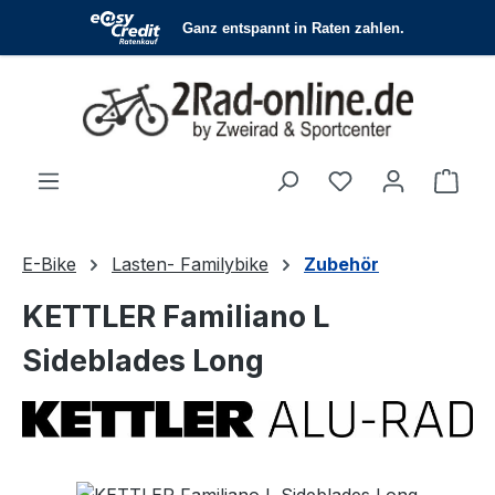
Zum Hauptinhalt springen
Du hast 0 Produ
Ware
E-Bike
Lasten- Familybike
Zubehör
KETTLER Familiano L
Sideblades Long
Bildergalerie überspringen