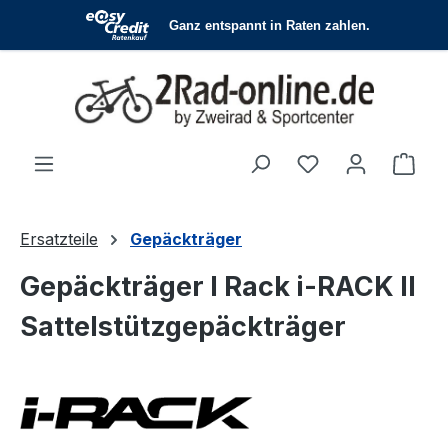
Zum Hauptinhalt springen
Du hast 0 Produ
Ware
Ersatzteile
Gepäckträger
Gepäckträger I Rack i-RACK II
Sattelstützgepäckträger