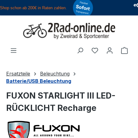
Zum Hauptinhalt springen
Du hast 0 Produ
Ware
Ersatzteile
Beleuchtung
Batterie/USB Beleuchtung
FUXON STARLIGHT III LED-
RÜCKLICHT Recharge