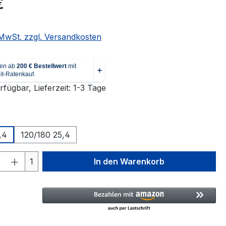
€
. MwSt. zzgl. Versandkosten
fügbar, Lieferzeit: 1-3 Tage
ählen
,4
120/180 25,4
 Anzahl: Gib den gewünschten Wert ein 
1
In den Warenkorb