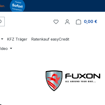
Du hast 0 Produkte auf 
0,00 €
Ware
KFZ Träger
Ratenkauf easyCredit
ideo
eis: