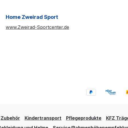
Home Zweirad Sport
www.Zweirad-Sportcenter.de
Zubehör
Kindertransport
Pflegeprodukte
KFZ Träg
Bekleidung und Helme
Service/Rahmenhöhenempfehlu