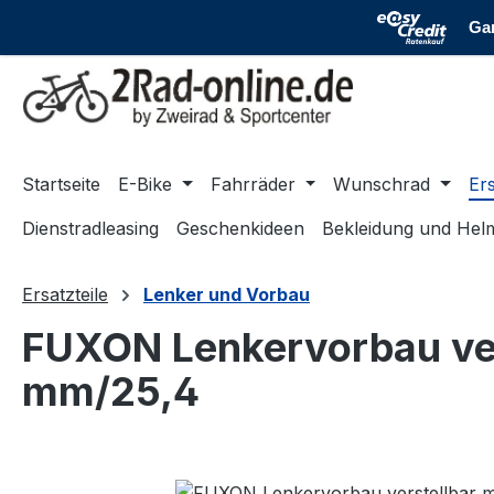
m Hauptinhalt springen
Zur Suche springen
Zur Hauptnavigation springen
Startseite
E-Bike
Fahrräder
Wunschrad
Ers
Dienstradleasing
Geschenkideen
Bekleidung und Hel
Ersatzteile
Lenker und Vorbau
FUXON Lenkervorbau vers
mm/25,4
Bildergalerie überspringen