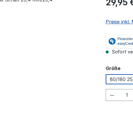
29,95 
Preise inkl
Sofort ver
ausw
Größe
80/180 25
Produkt