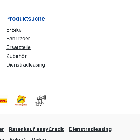
Produktsuche
E-Bike
Fahrräder
Ersatzteile
Zubehör
Dienstradleasing
er
Ratenkauf easyCredit
Dienstradleasing
ng
Sale %
Video