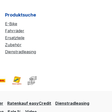
Produktsuche
E-Bike
Fahrräder
Ersatzteile
Zubehör
Dienstradleasing
er
Ratenkauf easyCredit
Dienstradleasing
ng
Sale %
Video