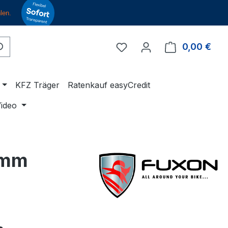
Du hast 0 Produkte auf 
0,00 €
Ware
KFZ Träger
Ratenkauf easyCredit
ideo
 mm
eis: