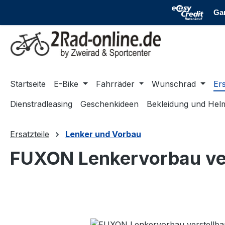
m Hauptinhalt springen
Zur Suche springen
Zur Hauptnavigation springen
Startseite
E-Bike
Fahrräder
Wunschrad
Ers
Dienstradleasing
Geschenkideen
Bekleidung und Hel
Ersatzteile
Lenker und Vorbau
FUXON Lenkervorbau ver
Bildergalerie überspringen