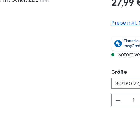
27,99 
Preise inkl
Sofort ver
ausw
Größe
80/180 22
Produkt