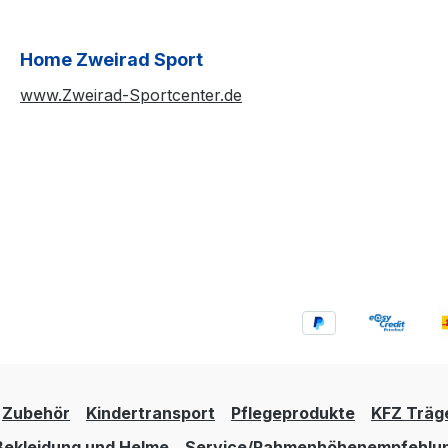
Home Zweirad Sport
www.Zweirad-Sportcenter.de
Zubehör
Kindertransport
Pflegeprodukte
KFZ Träg
Bekleidung und Helme
Service/Rahmenhöhenempfehlu