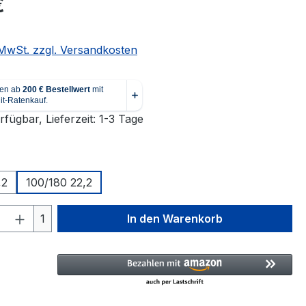
€
. MwSt. zzgl. Versandkosten
fügbar, Lieferzeit: 1-3 Tage
ählen
,2
100/180 22,2
 Anzahl: Gib den gewünschten Wert ein 
1
In den Warenkorb