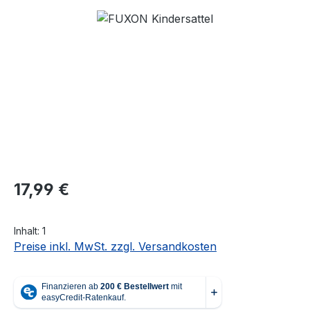
Bildergalerie überspringen
Regulärer Preis:
17,99 €
Inhalt:
1
Preise inkl. MwSt. zzgl. Versandkosten