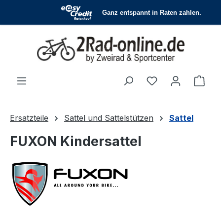
Zum Hauptinhalt springen
Du hast 0 Produ
Ware
Ersatzteile
Sattel und Sattelstützen
Sattel
FUXON Kindersattel