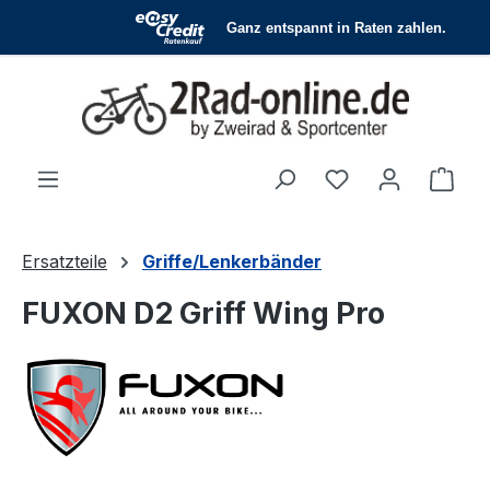
Zum Hauptinhalt springen
Du hast 0 Produ
Ware
Ersatzteile
Griffe/Lenkerbänder
FUXON D2 Griff Wing Pro