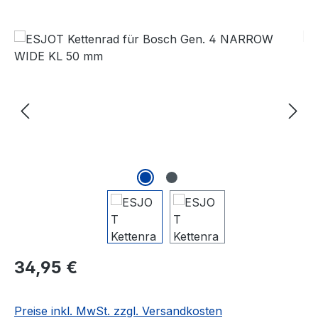
Bildergalerie überspringen
Regulärer Preis:
34,95 €
Preise inkl. MwSt. zzgl. Versandkosten