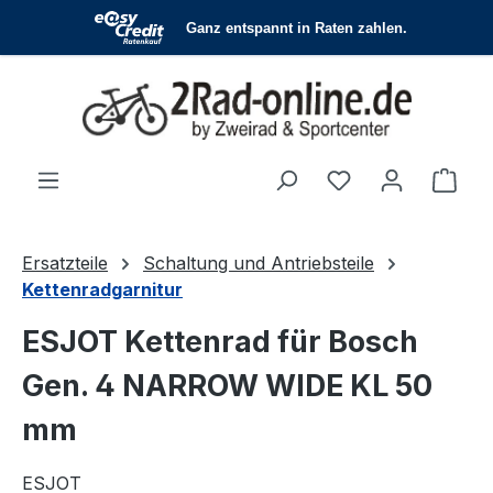
Zum Hauptinhalt springen
Du hast 0 Produ
Ware
Ersatzteile
Schaltung und Antriebsteile
Kettenradgarnitur
ESJOT Kettenrad für Bosch
Gen. 4 NARROW WIDE KL 50
mm
ESJOT