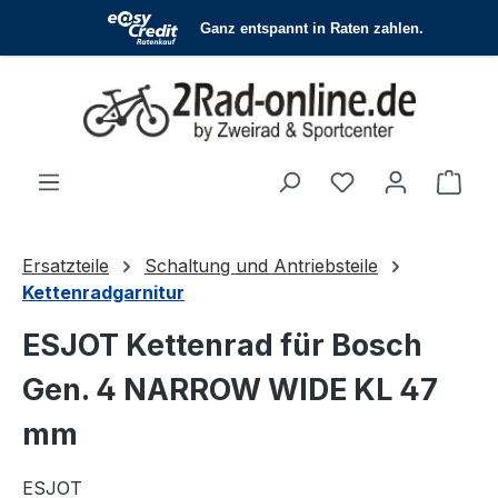
Zum Hauptinhalt springen
Du hast 0 Produ
Ware
Ersatzteile
Schaltung und Antriebsteile
Kettenradgarnitur
ESJOT Kettenrad für Bosch
Gen. 4 NARROW WIDE KL 47
mm
ESJOT